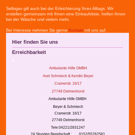
Selbiges gilt auch bei der Erleichterung Ihres Alltags. Wir
erstellen gemeinsam mit Ihnen eine Einkaufsliste, helfen Ihnen
bei der Wäsche und vielem mehr.
Bei Interesse nehmen Sie gerne
Kontakt
mit uns auf.
Hier finden Sie uns
Erreichbarkeit
A
Ambulante Hilfe GMBH
Axel Schmiech & Kerstin Beyer
Cramerstr. 16/17
27749 Delmenhorst
Ambulante Hilfe GMBH
Beyer & Schmiech
Cramerstr. 16/17
27749 Delmenhorst
Tele:04221/2831247
24 Stunden Bereitschaft : 0152/55762581